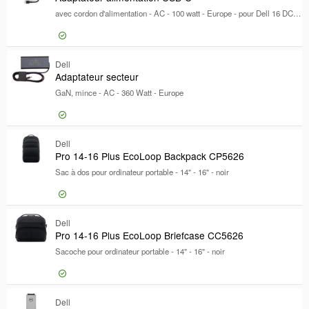
En stock
avec cordon d'alimentation - AC - 100 watt - Europe - pour Dell 16 DC16256; Pro 14; Pro Max 14 MC14250, 14 MC14255, 16 MC16250; XPS 14 DA14250
Marque
Marque
Dell
1648
45,58 €
Dell
Adaptateu
Adaptateur secteur
Dell EMC
562
GaN, mince - AC - 360 Watt - Europe
DICOTA
136
[+]
Taille d'ordinateur portable
Taille d'ordinateur portable
139,37 €
Dell
Adaptateu
-
"
Pro 14-16 Plus EcoLoop Backpack CP5626
Sac à dos pour ordinateur portable - 14" - 16" - noir
matériau du produit
matériau du produit
Mousse
7
45,38 €
Dell
Pro 14-1
Pro 14-16 Plus EcoLoop Briefcase CC5626
100 % de plastique recyclé
6
Sacoche pour ordinateur portable - 14" - 16" - noir
Plastique
5
[+]
Couleur
Couleur
24,28 €
Dell
Pro 14-1