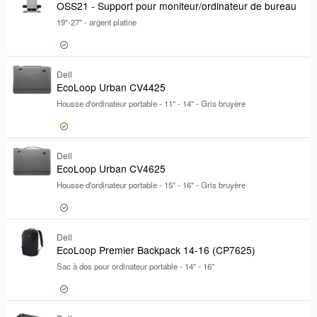
Caractéristiques
OSS21 - Support pour moniteur/ordinateur de bureau
Caractéristiques
19"-27" - argent platine
Type de produit
Type de produit
Sangle de transport
Sangle de transport
56,70 €
Poids
Dell
OSS21 - S
Poids
EcoLoop Urban CV4425
Certifications
Housse d'ordinateur portable - 11" - 14" - Gris bruyère
Certifications
Gamme de produits
Gamme de produits
Modèle
Modèle
18,62 €
Dell
EcoLoop 
EcoLoop Urban CV4625
Housse d'ordinateur portable - 15" - 16" - Gris bruyère
14,24 €
Dell
EcoLoop 
EcoLoop Premier Backpack 14-16 (CP7625)
Sac à dos pour ordinateur portable - 14" - 16"