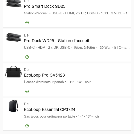
69,82 €
Dell
EcoLoop 
Pro Smart Dock SD25
Station d'accueil - USB-C - HDMI, 2 x DP, USB-C - 1GbE, 2.5GbE - 180 Watt - BTO - avec 3 ans de service matériel de base avec Advanced Exchange après diagnostic à distance
232,50 €
Dell
Pro Smar
Pro Dock WD25 - Station d'accueil
USB-C - HDMI, 2 x DP, USB-C - 1GbE, 2.5GbE - 130 Watt - BTO - avec 3 ans de service matériel de base avec Advanced Exchange après diagnostic à distance
166,88 €
Dell
Pro Dock 
EcoLoop Pro CV5423
Housse d'ordinateur portable - 11" - 14" - noir
15,79 €
Dell
EcoLoop 
EcoLoop Essential CP3724
Sac à dos pour ordinateur portable - 14" - 16" - noir