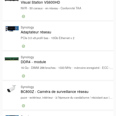
Visual Station VS600HD
NVR - 50 canaux - en réseau - Conformité TAA
613,33 €
Synology
Visual St
Adaptateur réseau
PCIe 3.0 x8 profil bas - 10Gb Ethernet x 2
265,03 €
Synology
Adaptateu
DDR4 - module
16 Go - DIMM 288 broches - 1333 MHz - mémoire enregistré - ECC - pour Synology SA3400, SA3600; FlashStation FS3400, FS3600, FS6400
1 284,48 €
Synology
DDR4 - mo
BC800Z - Caméra de surveillance réseau
puce - extérieur, intérieur - à l'épreuve du vandalisme / résistant aux intempéries - couleur (Jour et nuit) - 8 MP - 3840 x 2160 - à focale variable - audio - LAN 10/100 - H.264, H.265 - DC 12 V / PoE Classe 3 - Conformité TAA