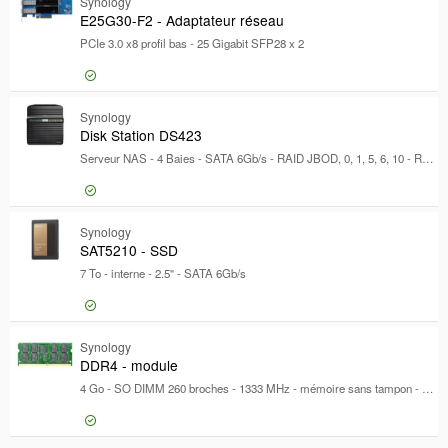
469,43 €
Synology
BC800Z - 
E25G30-F2 - Adaptateur réseau
PCIe 3.0 x8 profil bas - 25 Gigabit SFP28 x 2
381,43 €
Synology
E25G30-F2
Disk Station DS423
Serveur NAS - 4 Baies - SATA 6Gb/s - RAID JBOD, 0, 1, 5, 6, 10 - RAM 2 Go - Gigabit Ethernet - iSCSI support
383,99 €
Synology
Disk Stat
SAT5210 - SSD
7 To - interne - 2.5" - SATA 6Gb/s
3 715,97 €
Synology
SAT5210 
DDR4 - module
4 Go - SO DIMM 260 broches - 1333 MHz - mémoire sans tampon - ECC - pour Disk Station DS1621+