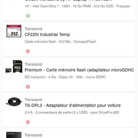
En stock
14" - Intel Core Ultra 7 - 155H - 16 Go RAM - 512 Go SSD - Français
Marque
Marque
Transcend
45
1 355,50 €
Transcend
OMEN Tra
CF220I Industrial Temp
HP
9
Carte mémoire flash - 512 Mo - CompactFlash
Facteur de forme
Facteur de forme
2.5"
9
M.2
3
54,88 €
Transcend
CF220I In
Premium - Carte mémoire flash (adaptateur microSDHC
M.2 2280
2
SD inclus(e)) - 4 Go - Class 10 - 133x - micro SDHC
Interface
Interface
Serial ATA-600
5
56,33 €
Transcend
USB 3.1 Gen 1
4
Premium -
TS-DPL3 - Adaptateur d'alimentation pour voiture
USB 3.2 Gen 2x1
3
2.4 A - 2 connecteurs de sortie (2 x USB) - pour DrivePro 620
[+]
Capacité du disque dur
Capacité du disque dur
Certifications
53,79 €
Transcend
TS-DPL3 -
Certifications