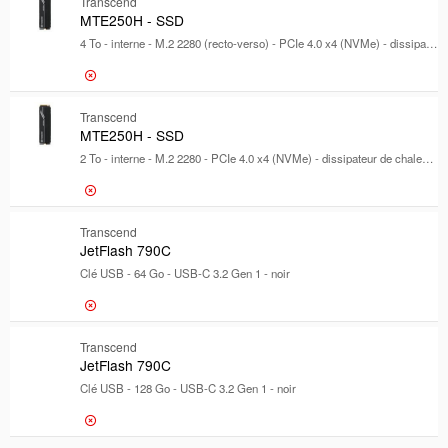
675,09 €
Transcend
ESD300C 
MTE250H - SSD
4 To - interne - M.2 2280 (recto-verso) - PCIe 4.0 x4 (NVMe) - dissipateur de chaleur intégré
2 425,10 €
Transcend
MTE250H 
MTE250H - SSD
2 To - interne - M.2 2280 - PCIe 4.0 x4 (NVMe) - dissipateur de chaleur intégré
1 197,83 €
Transcend
MTE250H 
JetFlash 790C
Clé USB - 64 Go - USB-C 3.2 Gen 1 - noir
22,32 €
Transcend
JetFlash 
JetFlash 790C
Clé USB - 128 Go - USB-C 3.2 Gen 1 - noir