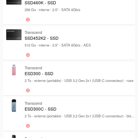
SSD460K - SSD
Gamme de produits
Gamme de produits
256 Go - interne - 2.5" - SATA 6Gb/s
Modèle
Modèle
41,24 €
Transcend
SSD460K 
SSD452K2 - SSD
512 Go - interne - 2.5" - SATA 6Gb/s - AES
905,77 €
Transcend
SSD452K2
ESD300 - SSD
2 To - externe (portable) - USB 3.2 Gen 2x1 (USB-C connecteur) - rose
675,09 €
Transcend
ESD300 -
ESD300C - SSD
2 To - externe (portable) - USB 3.2 Gen 2x1 (USB-C connecteur) - bleu ciel